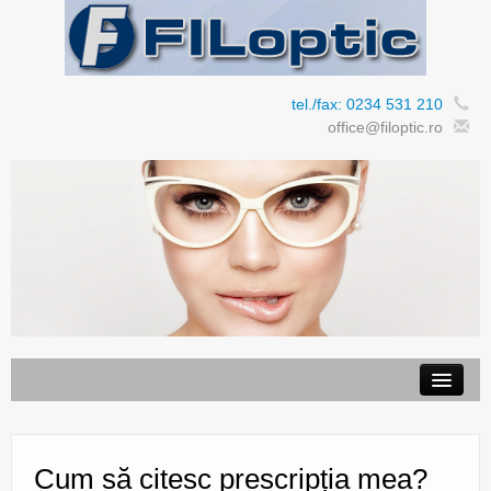
tel./fax: 0234 531 210
office@filoptic.ro
Despre noi
Produse
Cum să citesc prescripția mea?