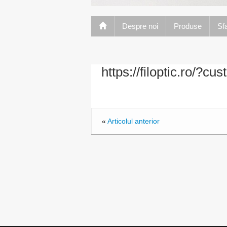
Despre noi
Produse
Sfa
https://filoptic.ro/?c
«
Articolul anterior