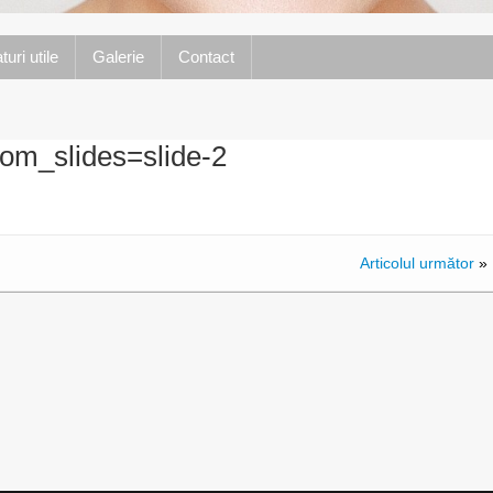
turi utile
Galerie
Contact
ustom_slides=slide-2
Articolul următor
»